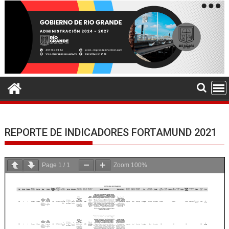
REPORTE DE INDICADORES FORTAMUND 2021
Page
1
/
1
Zoom
100%