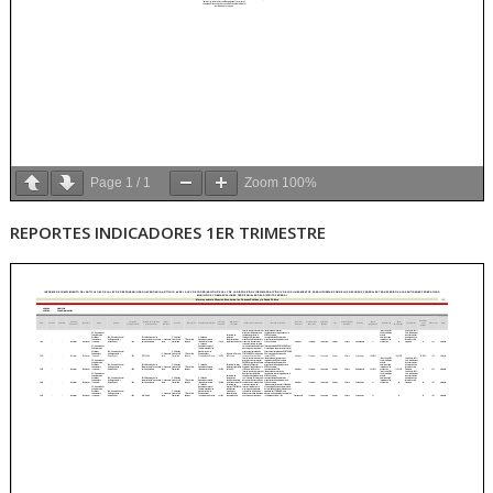
Page
1
/
1
Zoom
100%
REPORTES INDICADORES 1ER TRIMESTRE