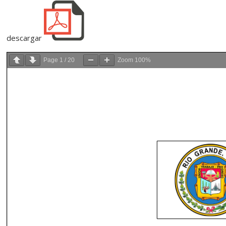
descargar
Page
1
/
20
Zoom
100%