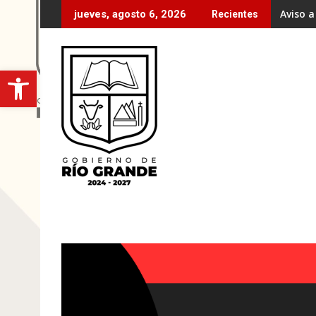
Ir
Aviso a
jueves, agosto 6, 2026
Recientes
al
contenido
Open toolbar