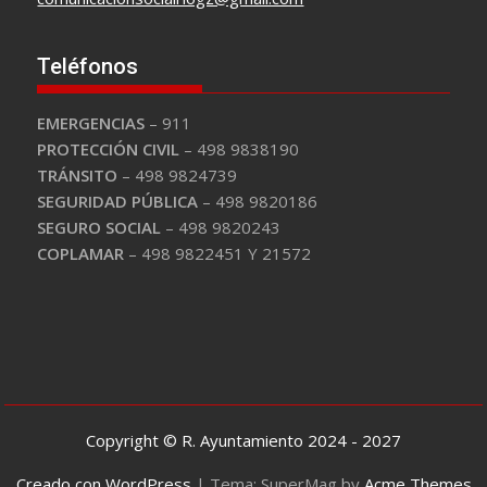
Teléfonos
EMERGENCIAS
– 911
PROTECCIÓN CIVIL
– 498 9838190
TRÁNSITO
– 498 9824739
SEGURIDAD PÚBLICA
– 498 9820186
SEGURO SOCIAL
– 498 9820243
COPLAMAR
– 498 9822451 Y 21572
Copyright © R. Ayuntamiento 2024 - 2027
Creado con WordPress
|
Tema: SuperMag by
Acme Themes