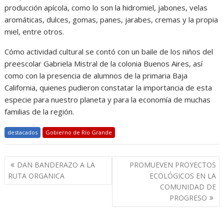
producción apícola, como lo son la hidromiel, jabones, velas
aromáticas, dulces, gomas, panes, jarabes, cremas y la propia
miel, entre otros.
Cómo actividad cultural se contó con un baile de los niños del
preescolar Gabriela Mistral de la colonia Buenos Aires, así
como con la presencia de alumnos de la primaria Baja
California, quienes pudieron constatar la importancia de esta
especie para nuestro planeta y para la economía de muchas
familias de la región.
destacados
Gobierno de Río Grande
Navegación
DAN BANDERAZO A LA
PROMUEVEN PROYECTOS
de
RUTA ORGANICA
ECOLÓGICOS EN LA
entradas
COMUNIDAD DE
PROGRESO