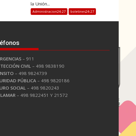
la Unión...
Administracion24-27
boletines24-27
léfonos
RGENCIAS
– 911
TECCIÓN CIVIL
– 498 9838190
NSITO
– 498 9824739
URIDAD PÚBLICA
– 498 9820186
URO SOCIAL
– 498 9820243
PLAMAR
– 498 9822451 Y 21572