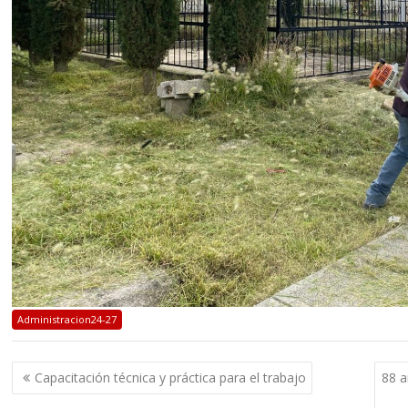
Administracion24-27
Navegación
Capacitación técnica y práctica para el trabajo
88 a
de