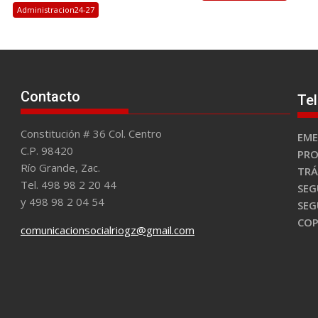
Administracion24-27
Contacto
Te
Constitución # 36 Col. Centro
EME
C.P. 98420
PRO
Río Grande, Zac.
TRÁ
Tel. 498 98 2 20 44
SEG
y 498 98 2 04 54
SEG
CO
comunicacionsocialriogz@gmail.com