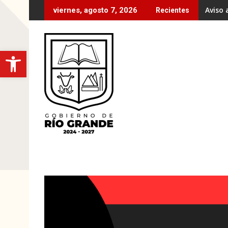
Ir
Aviso 
viernes, agosto 7, 2026
Recientes
al
contenido
Open toolbar