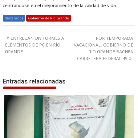
centrándose en el mejoramiento de la calidad de vida.
destacados
Gobierno de Río Grande
Navegación
ENTREGAN UNIFORMES A
POR TEMPORADA
de
ELEMENTOS DE PC EN RÍO
VACACIONAL, GOBIERNO DE
entradas
GRANDE
RÍO GRANDE BACHEA
CARRETERA FEDERAL 49
Entradas relacionadas