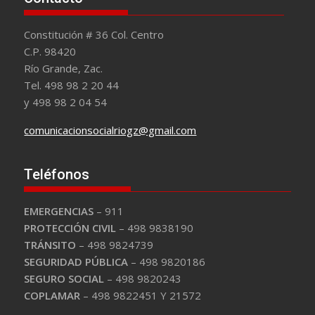
Constitución # 36 Col. Centro
C.P. 98420
Río Grande, Zac.
Tel. 498 98 2 20 44
y 498 98 2 04 54
comunicacionsocialriogz@gmail.com
Teléfonos
EMERGENCIAS
– 911
PROTECCIÓN CIVIL
– 498 9838190
TRÁNSITO
– 498 9824739
SEGURIDAD PÚBLICA
– 498 9820186
SEGURO SOCIAL
– 498 9820243
COPLAMAR
– 498 9822451 Y 21572